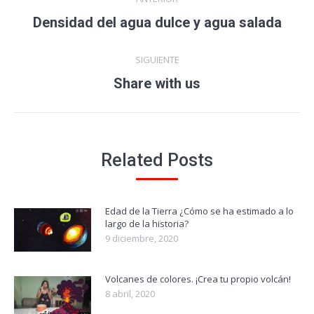
entre
Publicación
Densidad del agua dulce y agua salada
anterior:
publicaciones
SIGUIENTE
Publicación
Share with us
siguiente:
Related Posts
Edad de la Tierra ¿Cómo se ha estimado a lo
largo de la historia?
9 diciembre, 2020
Volcanes de colores. ¡Crea tu propio volcán!
8 abril, 2020