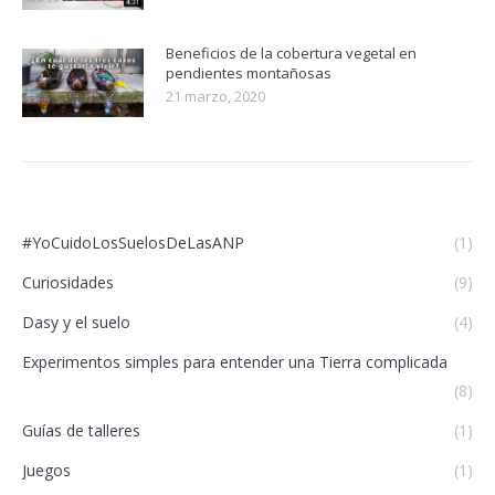
Beneficios de la cobertura vegetal en
pendientes montañosas
21 marzo, 2020
#YoCuidoLosSuelosDeLasANP
(1)
Curiosidades
(9)
Dasy y el suelo
(4)
Experimentos simples para entender una Tierra complicada
(8)
Guías de talleres
(1)
Juegos
(1)