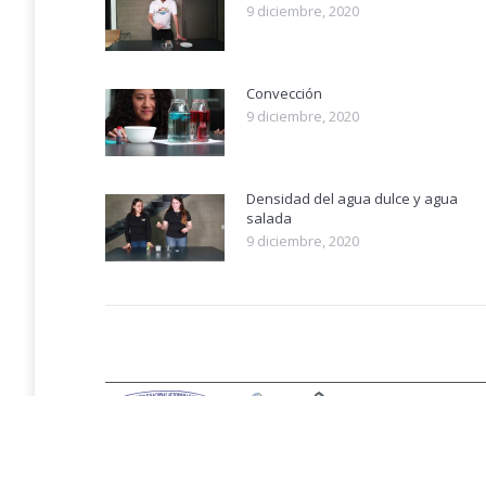
9 diciembre, 2020
Convección
9 diciembre, 2020
Densidad del agua dulce y agua
salada
9 diciembre, 2020
Terramóvil es
de la Univer
Todos los D