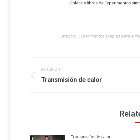
Enlace a libros de Experimentos sim
Category:
Experimentos simples para ente
Navegación
ANTERIOR
entre
Publicación
Transmisión de calor
anterior:
publicaciones
Relat
Transmisión de calor