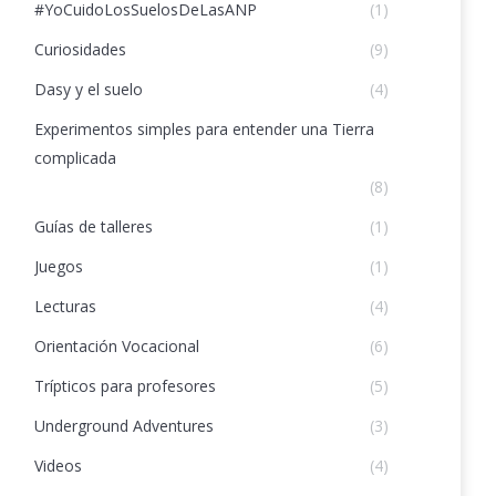
#YoCuidoLosSuelosDeLasANP
(1)
Curiosidades
(9)
Dasy y el suelo
(4)
Experimentos simples para entender una Tierra
complicada
(8)
Guías de talleres
(1)
Juegos
(1)
Lecturas
(4)
Orientación Vocacional
(6)
Trípticos para profesores
(5)
Underground Adventures
(3)
Videos
(4)