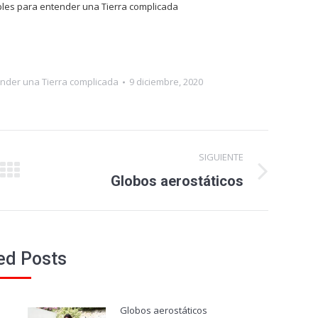
ples para entender una Tierra complicada
nder una Tierra complicada
9 diciembre, 2020
SIGUIENTE
Publicación
Globos aerostáticos
siguiente:
ed Posts
Globos aerostáticos