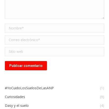
Nombre *
Correo electrónico *
Sitio web
Publicar comentario
#YoCuidoLosSuelosDeLasANP
(1)
Curiosidades
(9)
Dasy y el suelo
(4)