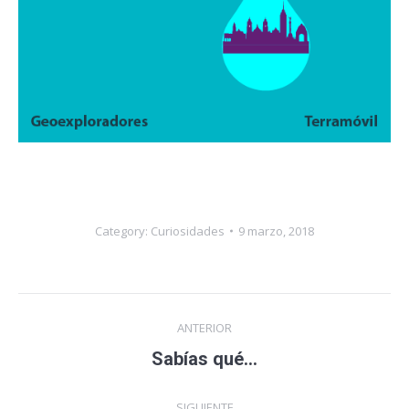
Category:
Curiosidades
9 marzo, 2018
Navegación
ANTERIOR
entre
Publicación
Sabías qué…
anterior:
publicaciones
SIGUIENTE