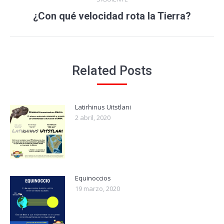
Publicación
¿Con qué velocidad rota la Tierra?
siguiente:
Related Posts
Latirhinus Uitstlani
2 abril, 2020
Equinoccios
19 marzo, 2020