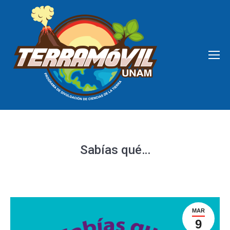
Sabías qué…
MAR
9