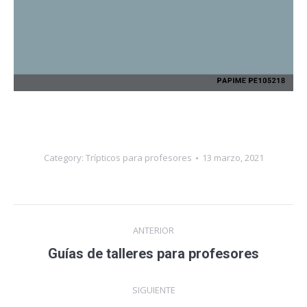
Category:
Trípticos para profesores
13 marzo, 2021
Navegación
ANTERIOR
entre
Publicación
Guías de talleres para profesores
anterior:
publicaciones
SIGUIENTE