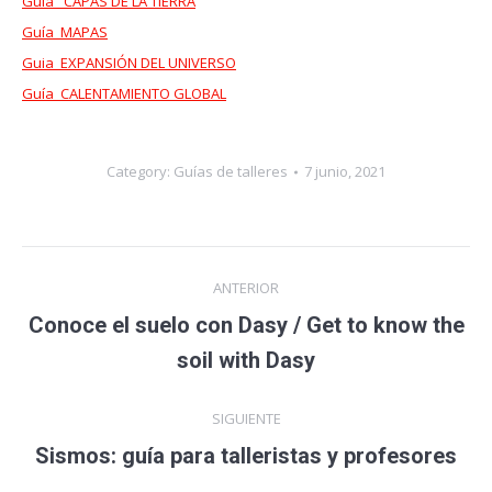
Guía _CAPAS DE LA TIERRA
Guía_MAPAS
Guia_EXPANSIÓN DEL UNIVERSO
Guía_CALENTAMIENTO GLOBAL
Category:
Guías de talleres
7 junio, 2021
Navegación
ANTERIOR
entre
Conoce el suelo con Dasy / Get to know the
Publicación
publicaciones
anterior:
soil with Dasy
SIGUIENTE
Publicación
Sismos: guía para talleristas y profesores
siguiente: