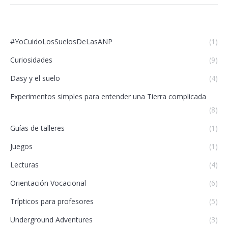
#YoCuidoLosSuelosDeLasANP
(1)
Curiosidades
(9)
Dasy y el suelo
(4)
Experimentos simples para entender una Tierra complicada
(8)
Guías de talleres
(1)
Juegos
(1)
Lecturas
(4)
Orientación Vocacional
(6)
Trípticos para profesores
(5)
Underground Adventures
(3)