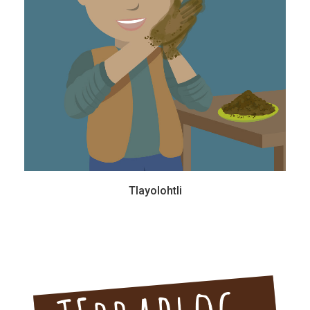
Tlayolohtli