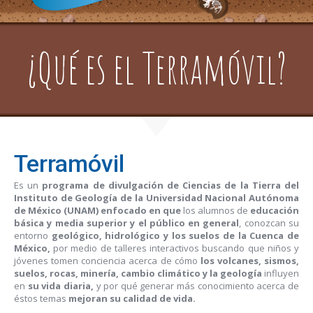
¿Qué es el Terramóvil?
Terramóvil
Es un
programa de divulgación de Ciencias de la Tierra del
Instituto de Geología de la Universidad Nacional Autónoma
de México (UNAM) enfocado en que
los alumnos de
educación
básica y media superior y el público en general
, conozcan su
entorno
geológico, hidrológico y los suelos de la Cuenca de
México,
por medio de talleres interactivos buscando que niños y
jóvenes tomen conciencia acerca de cómo
los volcanes, sismos,
suelos, rocas, minería, cambio climático y la geología
influyen
en
su vida diaria,
y por qué generar más conocimiento acerca de
éstos temas
mejoran su calidad de vida.