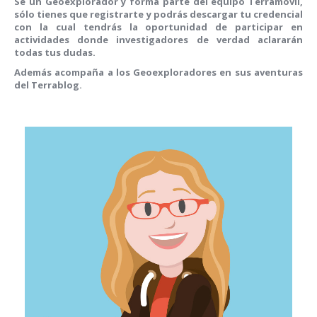
Sé un Geoexplorador y forma parte del equipo Terramóvil,
sólo tienes que registrarte y podrás descargar tu credencial
con la cual tendrás la oportunidad de participar en
actividades donde investigadores de verdad aclararán
todas tus dudas.
Además acompaña a los Geoexploradores en sus aventuras
del Terrablog.
Teoxihuitl
10 años - Primaria
Le encanta coleccionar piedritas, todo el tiempo anda con los bolsillos llenos de
ellas. No las ve como cualquier otra persona, constantemente se pregunta por qué
son diferentes, de qué están hechas o cómo se formaron. Siempre busca una
distinta, con la ilusión de encontrar una piedra preciosa y regalársela a su abue.