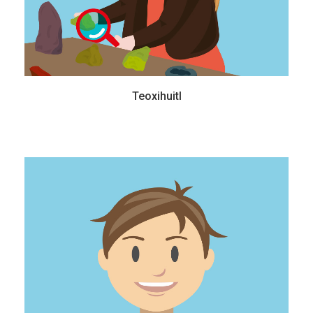
Teoxihuitl
Itzcuauhtli
14 años - Secundaria
Es un chico muy travieso, siempre hace hoyos en su patio, en el parque, en
donde pueda…. Le encanta la idea de que algún día descubrirá un fósil o los
huesos de un nuevo dinosaurio y podrá imaginar cómo era y cómo vivía.