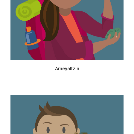
Ameyaltzin
Tlayolohtli
10 años - Primaria
Es un joven que ha soñado con hacer nuevos descubrimientos. Siempre se ha
preguntado cómo se mueve el interior de la Tierra, por lo que conocer más sobre
los sismos y volcanes es su pasión.