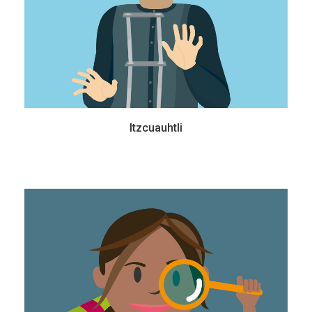
Itzcuauhtli
Ameyaltzin
15 años - Secundaria
Es una joven que le fascina observar la naturaleza a su alrededor, sentir el viento
y la lluvia. A veces no aguanta la tentación y termina quitándose los zapatos para
sentir la tierra mojada bajo sus pies.