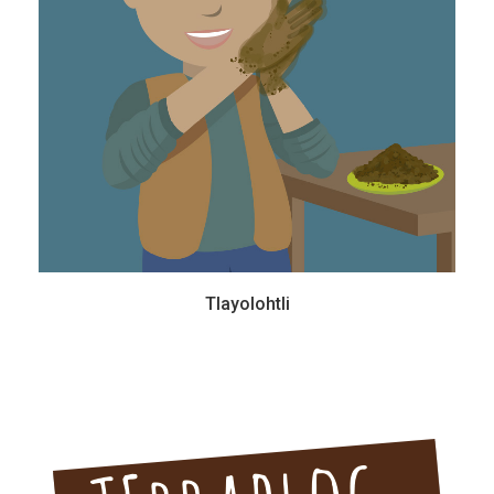
Tlayolohtli