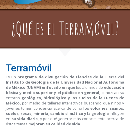
¿Qué es el Terramóvil?
Terramóvil
Es un
programa de divulgación de Ciencias de la Tierra del
Instituto de Geología de la Universidad Nacional Autónoma
de México (UNAM) enfocado en que
los alumnos de
educación
básica y media superior y el público en general
, conozcan su
entorno
geológico, hidrológico y los suelos de la Cuenca de
México,
por medio de talleres interactivos buscando que niños y
jóvenes tomen conciencia acerca de cómo
los volcanes, sismos,
suelos, rocas, minería, cambio climático y la geología
influyen
en
su vida diaria,
y por qué generar más conocimiento acerca de
éstos temas
mejoran su calidad de vida.