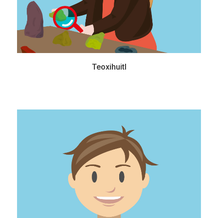
Teoxihuitl
Itzcuauhtli
14 años - Secundaria
Es un chico muy travieso, siempre hace hoyos en su patio, en el parque, en
donde pueda…. Le encanta la idea de que algún día descubrirá un fósil o los
huesos de un nuevo dinosaurio y podrá imaginar cómo era y cómo vivía.