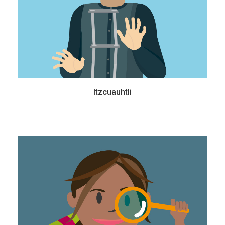
Itzcuauhtli
Ameyaltzin
15 años - Secundaria
Es una joven que le fascina observar la naturaleza a su alrededor, sentir el viento
y la lluvia. A veces no aguanta la tentación y termina quitándose los zapatos para
sentir la tierra mojada bajo sus pies.