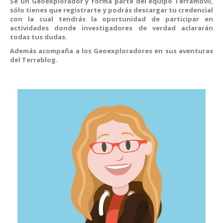
Sé un Geoexplorador y forma parte del equipo Terramóvil,
sólo tienes que registrarte y podrás descargar tu credencial
con la cual tendrás la oportunidad de participar en
actividades donde investigadores de verdad aclararán
todas tus dudas.
Además acompaña a los Geoexploradores en sus aventuras
del Terrablog.
Teoxihuitl
10 años - Primaria
Le encanta coleccionar piedritas, todo el tiempo anda con los bolsillos llenos de
ellas. No las ve como cualquier otra persona, constantemente se pregunta por qué
son diferentes, de qué están hechas o cómo se formaron. Siempre busca una
distinta, con la ilusión de encontrar una piedra preciosa y regalársela a su abue.