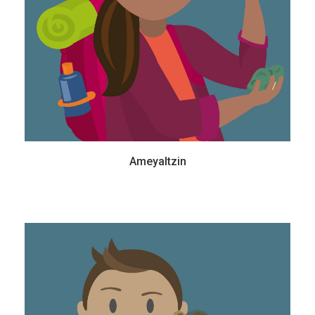
Ameyaltzin
Tlayolohtli
10 años - Primaria
Es un joven que ha soñado con hacer nuevos descubrimientos. Siempre se ha
preguntado cómo se mueve el interior de la Tierra, por lo que conocer más sobre
los sismos y volcanes es su pasión.